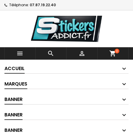
Téléphone:
07.87.19.22.40
0



shopping_cart
ACCUEIL
MARQUES
BANNER
BANNER
BANNER