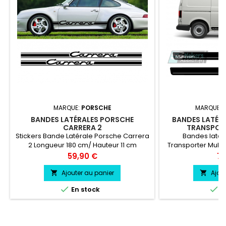
MARQUE:
PORSCHE
MARQUE:
BANDES LATÉRALES PORSCHE
BANDES LATÉR
CARRERA 2
TRANSPOR
Stickers Bande Latérale Porsche Carrera
Bandes laté
2 Longueur 180 cm/ Hauteur 11 cm
Transporter Multi
Couleur des bandes a votre choix
Bandes laté
Prix
Pri
59,90 €
79
Transporter Mult
vinyle professi
Ajouter au panier
Ajou




En stock
E