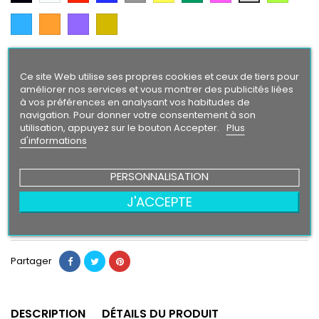
Citron
Argent
Bleu
Orange
Violet
Gold
Intense
Finition
Ce site Web utilise ses propres cookies et ceux de tiers pour
Brillant
Mat
améliorer nos services et vous montrer des publicités liées
à vos préférences en analysant vos habitudes de
Taille
navigation. Pour donner votre consentement à son
utilisation, appuyez sur le bouton Accepter.
Plus
d'informations
PERSONNALISATION
9,90 €
J'ACCEPTE
Ajouter au panier
Quantité

Partager
DESCRIPTION
DÉTAILS DU PRODUIT